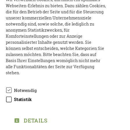
Leipzig (Stadt) | 04103 Leipzig
Webseiten-Erlebnis zu bieten. Dazu zählen Cookies,
die für den Betrieb der Seite und für die Steuerung
22.09.2026
unserer kommerziellen Unternehmensziele
notwendig sind, sowie solche, die lediglich zu
10:00 - 16:00 Uhr
anonymen Statistikzwecken, für
Weinfest
Komforteinstellungen oder zur Anzeige
personalisierter Inhalte genutzt werden. Sie
Landkreis Görlitz | 02826 Görlitz
können selbst entscheiden, welche Kategorien Sie
zulassen möchten. Bitte beachten Sie, dass auf
Basis Ihrer Einstellungen womöglich nicht mehr
22.09.2026
alle Funktionalitäten der Seite zur Verfügung
10:00 - 17:00 Uhr
stehen.
"Mein Zuhause früher"
Chemnitz | 09117 Chemnitz
Notwendig
Statistik
22.09.2026
10:00 - 17:00 Uhr
DETAILS
Per Postkarte mit der Eisenbahn rund um
die Welt