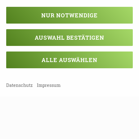
Landkreis Nordsachsen | 04758 Oschatz
NUR NOTWENDIGE
22.09.2026
10:30 - 11:15 Uhr
AUSWAHL BESTÄTIGEN
Demenzsensibles Puppenspiel
"Schneewittchen"
ALLE AUSWÄHLEN
Leipzig (Stadt) | 04107 Leipzig
22.09.2026
Datenschutz
Impressum
10:30 - 12:00 Uhr
Demenzsensible Museumsführung im
Stadtmuseum "Roter Hirsch"
Landkreis Nordsachsen | 04838 Eilenburg
22.09.2026