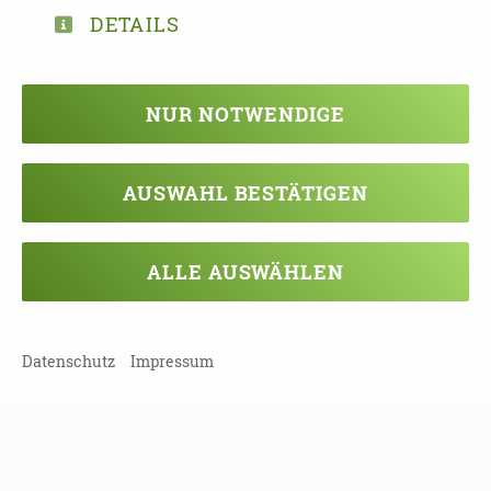
DETAILS
21.09.2026
17:00 - 19:00 Uhr
Informationen zur Patientenverfügung und
NUR NOTWENDIGE
Vorstellung des Tageshospiz und Hospiz
Villa Auguste
AUSWAHL BESTÄTIGEN
Leipzig (Stadt) | 04299 Leipzig
21.09.2026
ALLE AUSWÄHLEN
17:30 - 19:00 Uhr
Berührung, die ankommt: Sinne pflegen,
Vertrauen stärken
Datenschutz
Impressum
Landkreis Meißen | 01445 Radebeul
21.09.2026
ab 18:00 Uhr