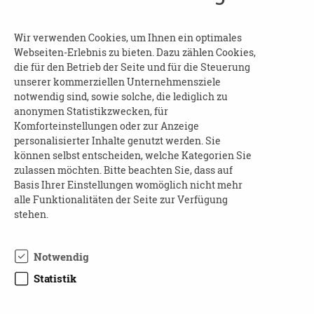
Demenz in Nordsachsen
Wir verwenden Cookies, um Ihnen ein optimales
Landkreis Nordsachsen | 04838 Eilenburg
Webseiten-Erlebnis zu bieten. Dazu zählen Cookies,
die für den Betrieb der Seite und für die Steuerung
21.09.2026
unserer kommerziellen Unternehmensziele
16:00 - 18:00 Uhr
notwendig sind, sowie solche, die lediglich zu
anonymen Statistikzwecken, für
Demenz vorbeugen: Was können wir Gutes
Komforteinstellungen oder zur Anzeige
für unser Gehirn tun?
personalisierter Inhalte genutzt werden. Sie
Vortrag
können selbst entscheiden, welche Kategorien Sie
zulassen möchten. Bitte beachten Sie, dass auf
Leipzig (Stadt) | 04107 Leipzig
Basis Ihrer Einstellungen womöglich nicht mehr
alle Funktionalitäten der Seite zur Verfügung
stehen.
21.09.2026
16:15 - 17:45 Uhr
Notwendig
Geistig fit bleiben- mit 10 Maßnahmen
Demenz vorbeugen
Statistik
Landkreis Görlitz | 02708 Löbau