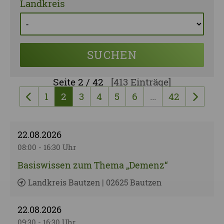
Landkreis
SUCHEN
Seite
2 / 42
[413 Einträge]
1
2
3
4
5
6
…
42
vorherige Seite
nächst
22.08.2026
08:00 - 16:30 Uhr
Basiswissen zum Thema „Demenz“
Landkreis Bautzen | 02625 Bautzen
22.08.2026
09:30 - 16:30 Uhr