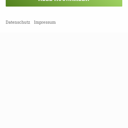
Demenz
Dresden | 01169 Dresden
Datenschutz
Impressum
25.08.2026
ab 13:00 Uhr - 26.08.2026
Pflegekurs Demenz
Landkreis Leipzig (Land) | 04416 Markkleeberg
25.08.2026
15:00 - 16:30 Uhr
Kreative Auszeit für Pflegende
Landkreis Meißen | 0144 Radebeul
26.08.2026
ab 09:30 Uhr