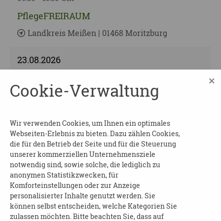
PflegeFREIRAUM
Landkreis Meißen | 01468 Moritzburg
23.08.2026
ab 09:00 Uhr
×
Cookie-Verwaltung
Bildungsfreizeit für Menschen mit Demenz
und deren pflegende Angehörige
Landkreis Bautzen | 02625 Bautzen
Wir verwenden Cookies, um Ihnen ein optimales
Webseiten-Erlebnis zu bieten. Dazu zählen Cookies,
die für den Betrieb der Seite und für die Steuerung
24.08.2026
unserer kommerziellen Unternehmensziele
ab 09:00 Uhr
notwendig sind, sowie solche, die lediglich zu
Fortbildungsangebot: Umgang mit Demenz
anonymen Statistikzwecken, für
Komforteinstellungen oder zur Anzeige
Landkreis Leipzig (Land) | 04552 Borna
personalisierter Inhalte genutzt werden. Sie
können selbst entscheiden, welche Kategorien Sie
zulassen möchten. Bitte beachten Sie, dass auf
24.08.2026