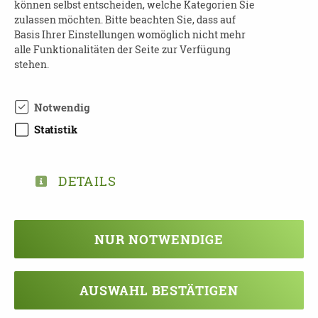
können selbst entscheiden, welche Kategorien Sie
zulassen möchten. Bitte beachten Sie, dass auf
19.08.2026
Basis Ihrer Einstellungen womöglich nicht mehr
10:30 - 11:30 Uhr
alle Funktionalitäten der Seite zur Verfügung
stehen.
Nordic-Walking
für pflegende Angehörige und Menschen
Notwendig
mit Pflegegrad
Statistik
Landkreis Erzgebirgskreis | 08328
Stützengrün, OT Hundshübel
DETAILS
19.08.2026
ab 13:00 Uhr - 20.08.2026
Pflegekurs Demenz
NUR NOTWENDIGE
Landkreis Leipzig (Land) | 04425 Taucha
AUSWAHL BESTÄTIGEN
19.08.2026
ab 14:00 Uhr