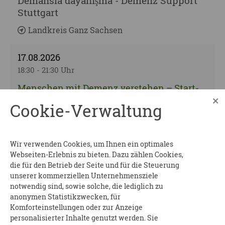
Demansla dayanışma - Demenz Support
Stuttgart
Landkreis Ganz Sachsen
17.08.2026
18:30 - 21:30 Uhr
Menschen mit Demenz verstehen – Start-
×
Up-Seminar Validation®
Cookie-Verwaltung
Landkreis Ganz Sachsen
19.08.2026
Wir verwenden Cookies, um Ihnen ein optimales
Webseiten-Erlebnis zu bieten. Dazu zählen Cookies,
10:00 - 11:00 Uhr
die für den Betrieb der Seite und für die Steuerung
Mein Leben mit Gedächtnisproblemen
unserer kommerziellen Unternehmensziele
notwendig sind, sowie solche, die lediglich zu
Schulungsreihe für Menschen mit
anonymen Statistikzwecken, für
Demenz - Einführung
Komforteinstellungen oder zur Anzeige
personalisierter Inhalte genutzt werden. Sie
Dresden | 01277 Dresden