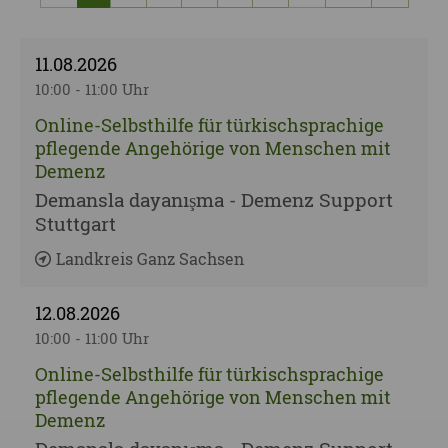
vorherige Seite
nächst
11.08.2026
10:00 - 11:00 Uhr
Online-Selbsthilfe für türkischsprachige
pflegende Angehörige von Men­schen mit
De­menz
Demansla dayanışma - Demenz Support
Stuttgart
Landkreis Ganz Sachsen
12.08.2026
10:00 - 11:00 Uhr
Online-Selbsthilfe für türkischsprachige
pflegende Angehörige von Men­schen mit
De­menz